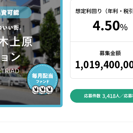
想定利回り（年利・税
4.50
%
募集金額
1,019,400,0
3,418
応募件数
人／応募