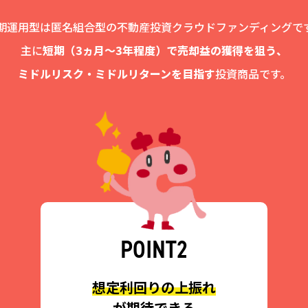
期運用型は匿名組合型の不動産投資クラウドファンディングで
主に
短期（3ヵ月〜3年程度）で売却益の獲得を狙う、
ミドルリスク・ミドルリターンを目指す
投資商品です。
POINT2
想定利回りの上振れ
が期待できる