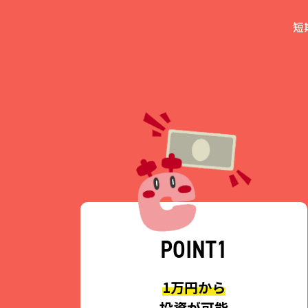
短
POINT1
1万円から
投資が可能