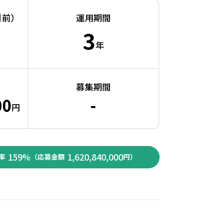
引前）
運用期間
3
年
募集期間
00
-
円
159%
1,620,840,000
率
（応募金額
円）