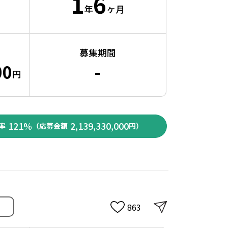
1
6
年
ヶ月
募集期間
00
-
円
121%
2,139,330,000
率
（応募金額
円）
863