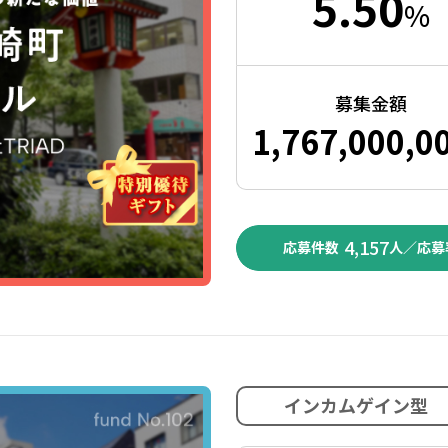
5.50
%
募集金額
1,767,000,0
4,157
応募件数
人／応募
インカムゲイン型