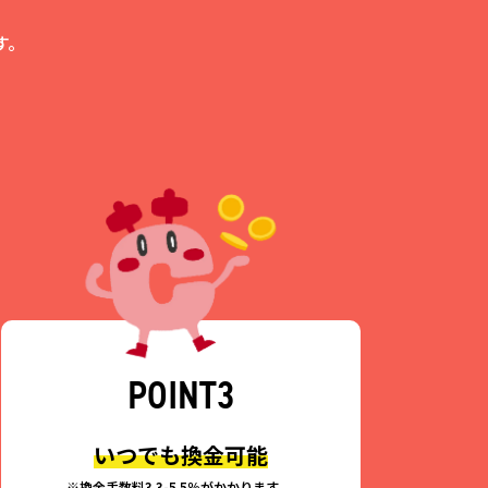
す。
POINT3
いつでも換金可能
※換金手数料3.3-5.5％がかかります。