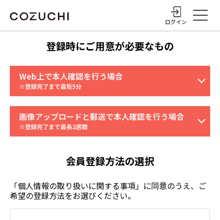
ログイン
登録時にご用意が必要なもの
Web上で本人確認を行う場合
※登録完了まで最短5分
画像アップロードと郵送で本人確認を行う場合
※登録完了まで最長2週間
本人確認書類
顔写真の撮影
リアルタイム
の撮影
チェック
登録したい取引口座の情報
会員登録方法の選択
画像添付が可能な端末
推奨ブラウザ
本人確認書類2点もしくはその画像
「個人情報の取り扱いに関する事項」に同意のうえ、ご
・Safari最新環境
希望の登録方法をお選びください。
・Chrome最新環境
登録したい取引口座の情報