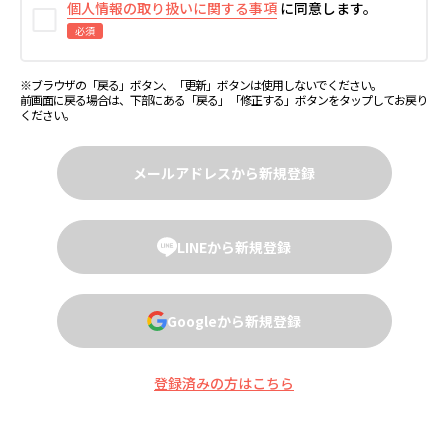
個人情報の取り扱いに関する事項
に同意します。
NFC（ICチップ読み取り機能）
必須
もしくはカメラ付き端末（スマートフォン推奨）
顔写真付きの本人確認書類1点
※ブラウザの「戻る」ボタン、「更新」ボタンは使用しないでください。
前画面に戻る場合は、下部にある「戻る」「修正する」ボタンをタップしてお戻り
ください。
メールアドレスから新規登録
LINEから新規登録
Googleから新規登録
登録済みの方はこちら