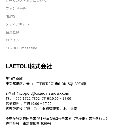
クーリング・オフについて
ファンド一覧
NEWS
メディアキット
会員登録
ログイン
COZUCHI magazine
LAETOLI株式会社
〒107-0061
東京都港区北青山二丁目5番8号 青山OM-SQUARE4階
E-Mail ：
support@cozuchi.zendesk.com
TEL ：
050-1722-7302
（平日10:00 ~ 17:00）
営業時間 ：平日10:00 ~ 17:00
代表取締役 武藤 弥 ／ 業務管理者 小林 秀豪
不動産特定共同事業 第1号及び第2号事業者（電子取引業務を行う）
許可番号：東京都知事 第60号