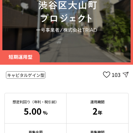
短期運用型
103
キャピタルゲイン型
想定利回り（年利・税引前）
運用期間
5.00
2
%
年
募集金額
募集期間