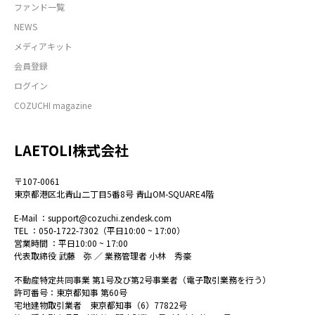
ファンド一覧
NEWS
メディアキット
会員登録
ログイン
COZUCHI magazine
LAETOLI株式会社
〒107-0061
東京都港区北青山二丁目5番8号 青山OM-SQUARE4階
E-Mail ：
support@cozuchi.zendesk.com
TEL ：
050-1722-7302
（平日10:00 ~ 17:00）
営業時間 ：平日10:00 ~ 17:00
代表取締役 武藤 弥 ／ 業務管理者 小林 秀豪
不動産特定共同事業 第1号及び第2号事業者（電子取引業務を行う）
許可番号：東京都知事 第60号
宅地建物取引業者 東京都知事（6）77822号