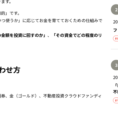
きます。
2
目的」です。
いつ使うか」に応じてお金を育てておくための仕組みで
2
フ
の金額を投資に回すのか」
、
「その資金でどの程度のリ
#
3
わせ方
2
「
。
不
債券、金（ゴールド）、不動産投資クラウドファンディ
#