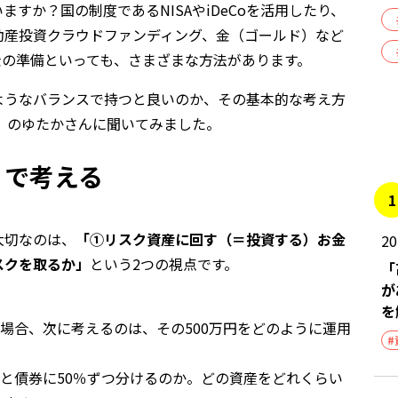
すか？国の制度であるNISAやiDeCoを活用したり、
動産投資クラウドファンディング、金（ゴールド）など
金の準備といっても、さまざまな方法があります。
ようなバランスで持つと良いのか、その基本的な考え方
）のゆたかさんに聞いてみました。
」で考える
1
大切なのは、
「①リスク資産に回す（＝投資する）お金
2
スクを取るか」
という2つの視点です。
「
が
を
た場合、次に考えるのは、その500万円をどのように運用
#
式と債券に50％ずつ分けるのか。どの資産をどれくらい