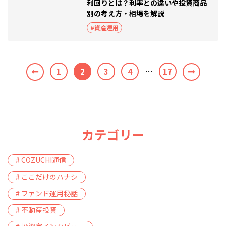
利回りとは？利率との違いや投資商品
別の考え方・相場を解説
#資産運用
…
1
2
3
4
17
カテゴリー
# COZUCHI通信
# ここだけのハナシ
# ファンド運用秘話
# 不動産投資