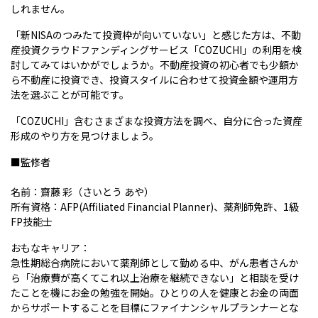
しれません。
「新NISAのつみたて投資枠が向いていない」と感じた方は、不動
産投資クラウドファンディングサービス「COZUCHI」の利用を検
討してみてはいかがでしょうか。不動産投資の初心者でも少額か
ら不動産に投資でき、投資スタイルに合わせて投資金額や運用方
法を選ぶことが可能です。
「COZUCHI」含むさまざまな投資方法を調べ、自分に合った資産
形成のやり方を見つけましょう。
■監修者
名前：齋藤 彩（さいとう あや）
所有資格：AFP(Affiliated Financial Planner)、薬剤師免許、1級
FP技能士
おもなキャリア：
急性期総合病院において薬剤師として勤める中、がん患者さんか
ら「治療費が高くてこれ以上治療を継続できない」と相談を受け
たことを機にお金の勉強を開始。ひとりの人を健康とお金の両面
からサポートすることを目標にファイナンシャルプランナーとな