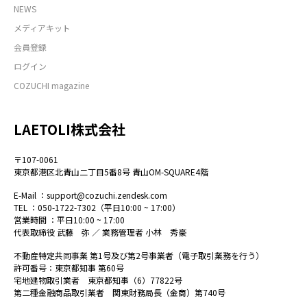
NEWS
メディアキット
会員登録
ログイン
COZUCHI magazine
LAETOLI株式会社
〒107-0061
東京都港区北青山二丁目5番8号 青山OM-SQUARE4階
E-Mail ：
support@cozuchi.zendesk.com
TEL ：
050-1722-7302
（平日10:00 ~ 17:00）
営業時間 ：平日10:00 ~ 17:00
代表取締役 武藤 弥 ／ 業務管理者 小林 秀豪
不動産特定共同事業 第1号及び第2号事業者（電子取引業務を行う）
許可番号：東京都知事 第60号
宅地建物取引業者 東京都知事（6）77822号
第二種金融商品取引業者 関東財務局長（金商）第740号