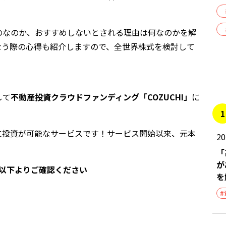
のなのか、おすすめしないとされる理由は何なのかを解
なう際の心得も紹介しますので、全世界株式を検討して
して
不動産投資クラウドファンディング「COZUCHI」
に
1
産に投資が可能なサービスです！サービス開始以来、元本
2
「
が
は以下よりご確認ください
を
#