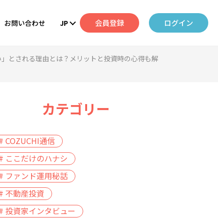
会員登録
ログイン
お問い合わせ
JP
い」とされる理由とは？メリットと投資時の心得も解
カテゴリー
# COZUCHI通信
# ここだけのハナシ
# ファンド運用秘話
# 不動産投資
# 投資家インタビュー