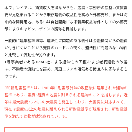
本ファンドでは、賃貸収入を得ながらも、店舗・事務所の底堅い賃貸需
要が見込まれることから既存建物の収益性を高めた外部売却、または将
来的な開発用地、あるいは自社開発による新築収益物件としての外部売
却によりキャピタルゲインの獲得を目指します。
一般的に建築基準法等、遵法性に問題のある物件は金融機関からの融資
が付きにくいことから売買のハードルが高く、遵法性に問題のない物件
と比較して流動性が劣ります。
1号事業者であるTRIAD社による遵法性の回復および老朽建物の改善
は、不動産の流動性を高め、周辺エリアの活気ある街並みに寄与するも
のです。
(※)新耐震基準とは、1981年に耐震設計法の改正後に建築された建物の
基準であり、震度5程度の地震に耐えられる建物のことを指します。近
年は最大震度7レベルの大震災も発生しており、大震災に対応すべく、
現在は震度6以上の地震に耐えられる新耐震基準が規定され、新耐震基
準を満たす建物が建築されています。