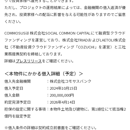
りで投資家様へ還元することができます。
ただし、プロジェクトの運用結果によっては、金融機関の借入返済が優
先され、投資家様への配当に影響を与える可能性がありますのでご留意
ください。
COMMOSUSは株式会社SOCIAL COMMON CAPITALにて融資型クラウド
ファンディングを運営しており、株式会社TRIADおよびLAETOLI株式会
社（不動産投資クラウドファンディング「COZUCHI」を運営）と三社
業務提携契約を締結しております。
詳細は
プレスリリース
をご確認ください。
＜本物件にかかる借入詳細（予定）＞
借入先金融機関 ：株式会社コモサスバンク
借入予定日 ：2024年10月15日
借入金額 ：200,000,000円
約定完済予定日 ：2026年4月14日
担保の設定に関する事項：本物件土地及び建物に、第1順位にて抵当権2
億円を設定予定
※借入条件の詳細は契約成立前書面をご確認ください。