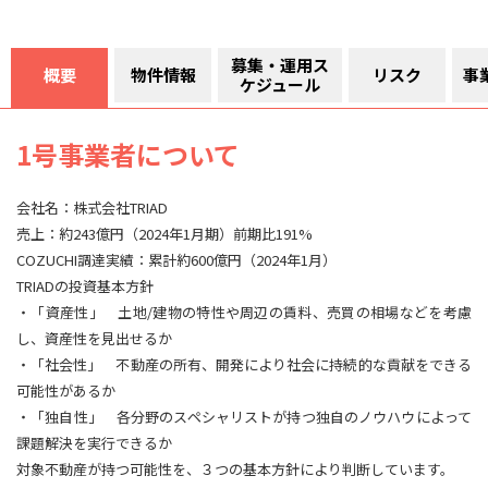
募集・運用ス
概要
物件情報
リスク
事
ケジュール
1号事業者について
会社名：株式会社TRIAD
売上：約243億円（2024年1月期）前期比191%
COZUCHI調達実績：累計約600億円（2024年1月）
TRIADの投資基本方針
・「資産性」 土地/建物の特性や周辺の賃料、売買の相場などを考慮
し、資産性を見出せるか
・「社会性」 不動産の所有、開発により社会に持続的な貢献をできる
可能性があるか
・「独自性」 各分野のスペシャリストが持つ独自のノウハウによって
課題解決を実行できるか
対象不動産が持つ可能性を、３つの基本方針により判断しています。