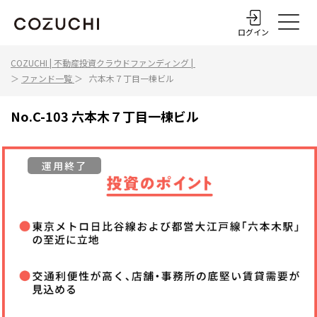
ログイン
COZUCHI | 不動産投資クラウドファンディング |
＞
ファンド一覧
＞
六本木７丁目一棟ビル
No.
C-103
六本木７丁目一棟ビル
運用終了