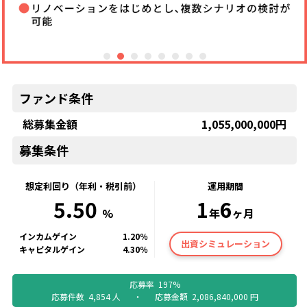
ファンド条件
総募集金額
1,055,000,000
円
募集条件
想定利回り（年利・税引前）
運用期間
5.50
1
6
%
年
ヶ月
インカムゲイン
1.20
％
出資シミュレーション
キャピタルゲイン
4.30
％
応募率
197
%
応募件数
4,854
人
・
応募金額
2,086,840,000
円