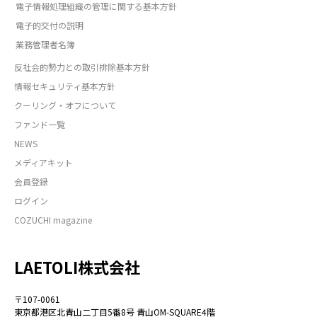
電子情報処理組織の管理に関する基本方針
電子的交付の説明
業務管理者名簿
反社会的勢力との取引排除基本方針
情報セキュリティ基本方針
クーリング・オフについて
ファンド一覧
NEWS
メディアキット
会員登録
ログイン
COZUCHI magazine
LAETOLI株式会社
〒107-0061
東京都港区北青山二丁目5番8号 青山OM-SQUARE4階