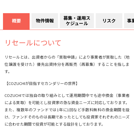
募集・運用ス
概要
物件情報
リスク
事
ケジュール
リセールについて
リセールとは、出資者からの「買取申請」により事業者が買取した（地
位譲渡を受けた）優先出資持分を再販売（再募集）することを指しま
す。
【COZUCHIが目指すセカンダリーの世界】
COZUCHIでは独自の取り組みとして運用期間中でも途中換金（事業者
による買取）を可能とし投資家の急な資金ニーズに対応しております。
また、複数年のファンドでは1年に1回など手数料無料の換金期間を設
け、ファンドそのものは長期であったとしても投資家それぞれのニーズ
に合わせた期間で投資が可能とする設計をしております。