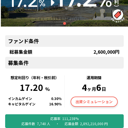
ファンド条件
総募集金額
2,600,000
円
募集条件
想定利回り（年利・税引前）
運用期間
17.20
4
6
%
ヶ月
日
インカムゲイン
0.30
％
出資シミュレーション
キャピタルゲイン
16.90
％
応募率
111,238
%
応募件数
7,740
人
・
応募金額
2,892,210,000
円