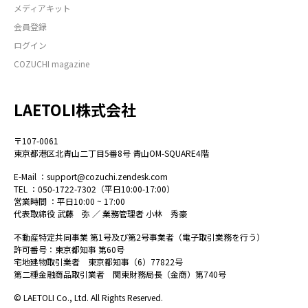
メディアキット
会員登録
ログイン
COZUCHI magazine
LAETOLI株式会社
〒107-0061
東京都港区北青山二丁目5番8号 青山OM-SQUARE4階
E-Mail ：
support@cozuchi.zendesk.com
TEL ：050-1722-7302（平日10:00-17:00）
営業時間 ：平日10:00 ~ 17:00
代表取締役 武藤 弥 ／ 業務管理者 小林 秀豪
不動産特定共同事業 第1号及び第2号事業者（電子取引業務を行う）
許可番号：東京都知事 第60号
宅地建物取引業者 東京都知事（6）77822号
第二種金融商品取引業者 関東財務局長（金商）第740号
© LAETOLI Co., Ltd. All Rights Reserved.