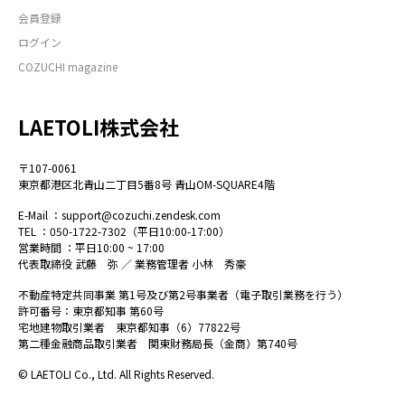
会員登録
ログイン
COZUCHI magazine
LAETOLI株式会社
〒107-0061
東京都港区北青山二丁目5番8号 青山OM-SQUARE4階
E-Mail ：
support@cozuchi.zendesk.com
TEL ：050-1722-7302（平日10:00-17:00）
営業時間 ：平日10:00 ~ 17:00
代表取締役 武藤 弥 ／ 業務管理者 小林 秀豪
不動産特定共同事業 第1号及び第2号事業者（電子取引業務を行う）
許可番号：東京都知事 第60号
宅地建物取引業者 東京都知事（6）77822号
第二種金融商品取引業者 関東財務局長（金商）第740号
© LAETOLI Co., Ltd. All Rights Reserved.