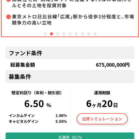
ファンド条件
総募集金額
675,000,000
円
募集条件
想定利回り（年利・税引前）
運用期間
6.50
6
20
%
ヶ月
日
インカムゲイン
1.00
％
出資シミュレーション
キャピタルゲイン
5.50
％
応募率
451
%