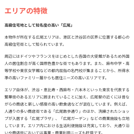
エリアの特徴
高級住宅地として知名度の高い「広尾」
本物件が所在する広尾エリアは、港区と渋谷区の区界に位置する都心の
高級住宅街として知られています。
周辺にはドイツやフランスをはじめとした各国の大使館があるため外国
人の居住割合が高く国際色豊かな街でもあります。また、麻布中学・高
等学校や東京女学館などの都内屈指の名門校が集まることから、所得水
準の高いファミリー層からも居住ニーズの高いエリアです。
エリア自体が、渋谷・恵比寿・西麻布・六本木といった東京を代表する
繁華街のあるエリアに囲まれていることに加え、広尾駅の近くには昔な
がらの商店と新しい感度の高い飲食店などが混在しています。例えば、
人通りの多い商店街である「広尾散歩通り」のほか、洗練されたショッ
プが入居する「広尾プラザ」、「広尾ガーデン」などの商業施設も立地
しています。エリア内における生活利便施設は充実しており、大通り沿
いや商店街においては事業・商業利用ニーズも旺盛です。