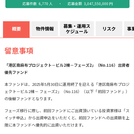
応募件数
6,770
人
・
応募金額
3,047,550,000
円
募集・運用ス
概要
物件情報
リスク
事
ケジュール
留意事項
「港区南麻布プロジェクト－ビル2棟－フェーズ2」（No.116）出資者
優先ファンド
本ファンドは、2025年5月30日に運用終了を迎える「港区南麻布プロジ
ェクト－ビル2棟－ フェーズ2」（No.116）（以下「前回ファンド」）
の後継ファンドとなります。
フェーズ移行に際し、前回ファンドにご出資頂いている投資家様は「ス
イッチ申込」から出資申込をいただくと、前回ファンドへの出資額を上
限に本ファンドへ優先的に出資いただけます。