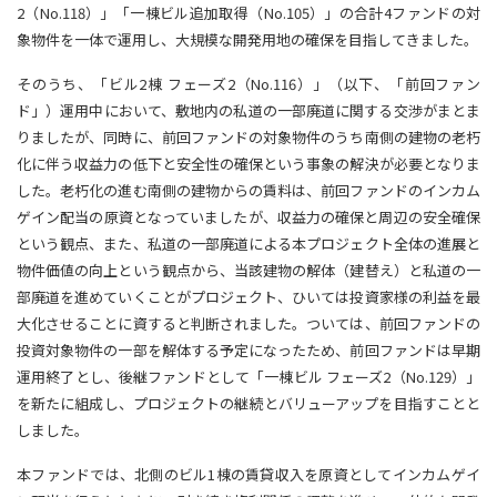
2（No.118）」「一棟ビル追加取得（No.105）」の合計4ファンドの対
象物件を一体で運用し、大規模な開発用地の確保を目指してきました。
そのうち、「ビル2棟 フェーズ2（No.116）」（以下、「前回ファン
ド」）運用中において、敷地内の私道の一部廃道に関する交渉がまとま
りましたが、同時に、前回ファンドの対象物件のうち南側の建物の老朽
化に伴う収益力の低下と安全性の確保という事象の解決が必要となりま
した。老朽化の進む南側の建物からの賃料は、前回ファンドのインカム
ゲイン配当の原資となっていましたが、収益力の確保と周辺の安全確保
という観点、また、私道の一部廃道による本プロジェクト全体の進展と
物件価値の向上という観点から、当該建物の解体（建替え）と私道の一
部廃道を進めていくことがプロジェクト、ひいては投資家様の利益を最
大化させることに資すると判断されました。ついては、前回ファンドの
投資対象物件の一部を解体する予定になったため、前回ファンドは早期
運用終了とし、後継ファンドとして「一棟ビル フェーズ2（No.129）」
を新たに組成し、プロジェクトの継続とバリューアップを目指すことと
しました。
本ファンドでは、北側のビル1棟の賃貸収入を原資としてインカムゲイ